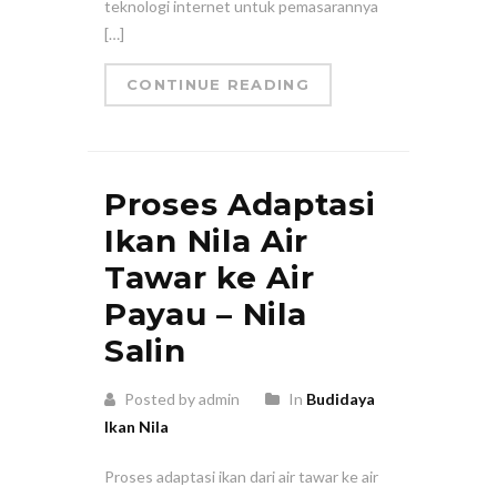
teknologi internet untuk pemasarannya
[…]
CONTINUE READING
Proses Adaptasi
Ikan Nila Air
Tawar ke Air
Payau – Nila
Salin
Posted by admin
In
Budidaya
Ikan Nila
Proses adaptasi ikan dari air tawar ke air