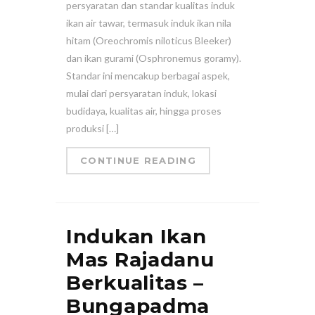
persyaratan dan standar kualitas induk
ikan air tawar, termasuk induk ikan nila
hitam (Oreochromis niloticus Bleeker)
dan ikan gurami (Osphronemus goramy).
Standar ini mencakup berbagai aspek,
mulai dari persyaratan induk, lokasi
budidaya, kualitas air, hingga proses
produksi […]
CONTINUE READING
Indukan Ikan
Mas Rajadanu
Berkualitas –
Bungapadma