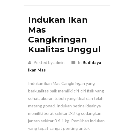
Indukan Ikan
Mas
Cangkringan
Kualitas Unggul
Posted by admin
In
Budidaya
Ikan Mas
Indukan ikan Mas Cangkringan yang
berkualitas baik memiliki ciri-ciri fisik yang
sehat, ukuran tubuh yang ideal dan telah
matang gonad. Indukan betina idealnya
memiliki berat sekitar 2-3 kg sedangkan
jantan sekitar 0.6-1 kg. Pemilihan indukan
yang tepat sangat penting untuk