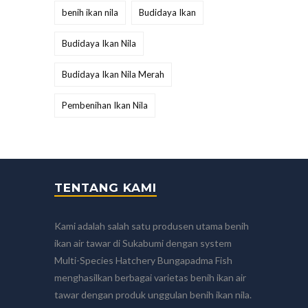
benih ikan nila
Budidaya Ikan
Budidaya Ikan Nila
Budidaya Ikan Nila Merah
Pembenihan Ikan Nila
TENTANG KAMI
Kami adalah salah satu produsen utama benih
ikan air tawar di Sukabumi dengan system
Multi-Species Hatchery Bungapadma Fish
menghasilkan berbagai varietas benih ikan air
tawar dengan produk unggulan benih ikan nila.