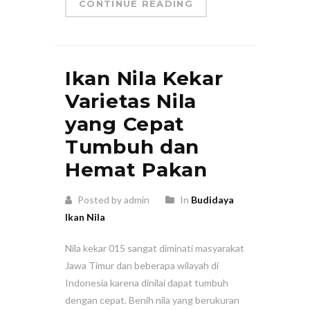
CONTINUE READING
Ikan Nila Kekar
Varietas Nila
yang Cepat
Tumbuh dan
Hemat Pakan
Posted by admin
In
Budidaya
Ikan Nila
Nila kekar 015 sangat diminati masyarakat
Jawa Timur dan beberapa wilayah di
Indonesia karena dinilai dapat tumbuh
dengan cepat. Benih nila yang berukuran