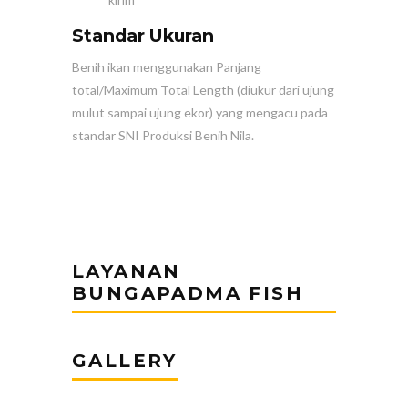
Standar Ukuran
Benih ikan menggunakan Panjang
total/Maximum Total Length (diukur dari ujung
mulut sampai ujung ekor) yang mengacu pada
standar SNI Produksi Benih Nila.
LAYANAN
BUNGAPADMA FISH
GALLERY