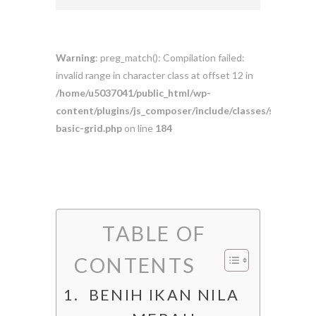
Warning
: preg_match(): Compilation failed:
invalid range in character class at offset 12 in
/home/u5037041/public_html/wp-
content/plugins/js_composer/include/classes/shortcod
basic-grid.php
on line
184
TABLE OF
CONTENTS
BENIH IKAN NILA