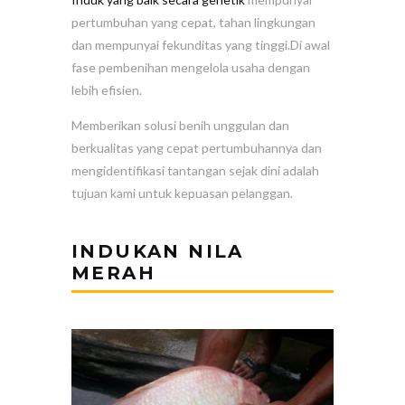
pertumbuhan yang cepat, tahan lingkungan
dan mempunyai fekunditas yang tinggi.
Di awal
fase pembenihan mengelola usaha dengan
lebih efisien.
Memberikan solusi benih unggulan dan
berkualitas yang cepat pertumbuhannya dan
mengidentifikasi tantangan sejak dini adalah
tujuan kami untuk kepuasan pelanggan.
INDUKAN NILA
MERAH