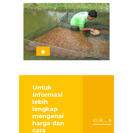
Untuk
Informasi
lebih
lengkap
mengenai
KLIK...
harga dan
cara