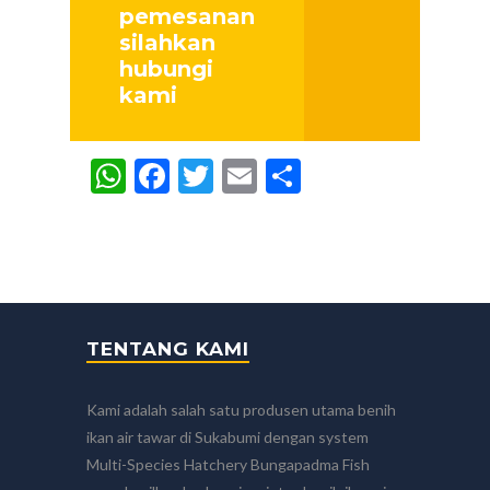
pemesanan
silahkan
hubungi
kami
WhatsApp
Facebook
Twitter
Email
Share
TENTANG KAMI
Kami adalah salah satu produsen utama benih
ikan air tawar di Sukabumi dengan system
Multi-Species Hatchery Bungapadma Fish