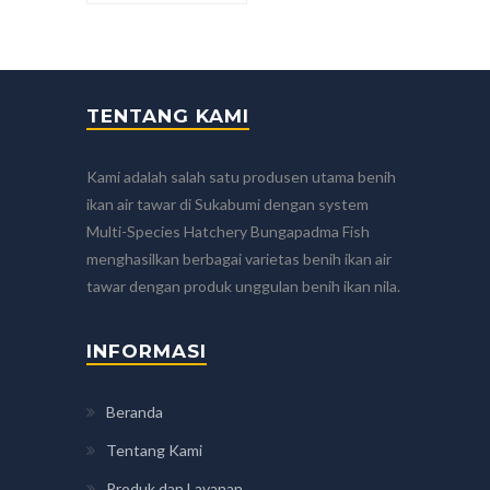
TENTANG KAMI
Kami adalah salah satu produsen utama benih
ikan air tawar di Sukabumi dengan system
Multi-Species Hatchery Bungapadma Fish
menghasilkan berbagai varietas benih ikan air
tawar dengan produk unggulan benih ikan nila.
INFORMASI
Beranda
Tentang Kami
Produk dan Layanan