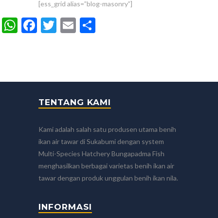
[ess_grid alias=”blog-masonry”]
WhatsApp
Facebook
Twitter
Email
Share
TENTANG KAMI
Kami adalah salah satu produsen utama benih
ikan air tawar di Sukabumi dengan system
Multi-Species Hatchery Bungapadma Fish
menghasilkan berbagai varietas benih ikan air
tawar dengan produk unggulan benih ikan nila.
INFORMASI