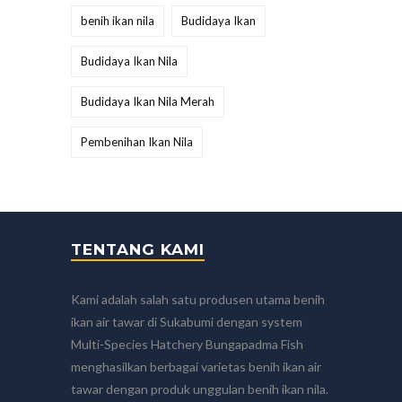
benih ikan nila
Budidaya Ikan
Budidaya Ikan Nila
Budidaya Ikan Nila Merah
Pembenihan Ikan Nila
TENTANG KAMI
Kami adalah salah satu produsen utama benih
ikan air tawar di Sukabumi dengan system
Multi-Species Hatchery Bungapadma Fish
menghasilkan berbagai varietas benih ikan air
tawar dengan produk unggulan benih ikan nila.