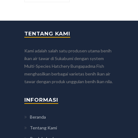
TENTANG KAMI
Kami adalah salah satu produsen utama benih
ikan air tawar di Sukabumi dengan system
Multi-Species Hatchery Bungapadma Fish
menghasilkan berbagai varietas benih ikan air
tawar dengan produk unggulan benih ikan nila.
INFORMASI
Beranda
Tentang Kami