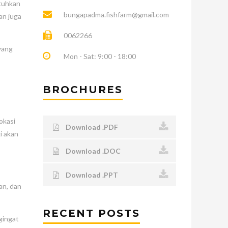
utuhkan
bungapadma.fishfarm@gmail.com
an juga
0062266
yang
Mon - Sat: 9:00 - 18:00
BROCHURES
okasi
Download .PDF
i akan
Download .DOC
Download .PPT
an, dan
RECENT POSTS
gingat