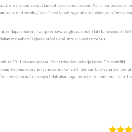
at, erosi dapat sangat lambat atau sangat cepat. Kami mengevaluasi ri
m, data meteorologi, klasifikasi tanah, sejarah erosi alami, dan jenis desa
, endapan material yang terbawa angin, dan bukti lain bahwa material t
lam memahami sejarah erosi alami untuk lokasi tertentu.
hun 2011 dan mendapati dia cerdas dan pekerja keras. Dia memiliki
agam kelompok orang (yang seringkali sulit) dengan bijaksana dan penu
 Tom bersikap adil dan saya tidak akan ragu untuk merekomendasikan T