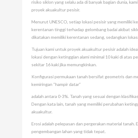
risiko siklon yang selalu ada di banyak bagian dunia, ka
proyek akuakultur pesisir.
Menurut UNESCO, setiap lokasi pesisir yang memiliki ket
kerentanan tinggi terhadap gelombang badai akibat siklo
dikatakan memiliki kerentanan sedang, sedangkan lokasi 
Tujuan kami untuk proyek akuakultur pesisir adalah idea
lokasi dengan ketinggian alami minimal 10 kaki di atas 
sekitar 16 kaki jika memungkinkan.
Konfigurasi permukaan tanah bersifat geometris dan me
kemiringan “hampir datar”
adalah antara 0-3%. Tanah yang sesuai dengan klasifika
Dengan kata lain, tanah yang memiliki perubahan ketingg
akuakultur.
Erosi adalah pelepasan dan pergerakan material tanah. E
pengembangan lahan yang tidak tepat.