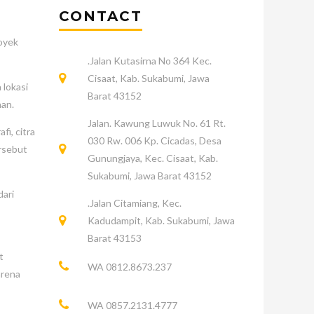
CONTACT
royek
.Jalan Kutasirna No 364 Kec.
Cisaat, Kab. Sukabumi, Jawa
 lokasi
Barat 43152
nan.
Jalan. Kawung Luwuk No. 61 Rt.
i, citra
030 Rw. 006 Kp. Cicadas, Desa
ersebut
Gunungjaya, Kec. Cisaat, Kab.
Sukabumi, Jawa Barat 43152
dari
.Jalan Citamiang, Kec.
Kadudampit, Kab. Sukabumi, Jawa
Barat 43153
t
WA 0812.8673.237
arena
WA 0857.2131.4777