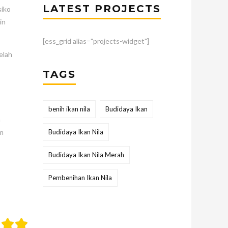
LATEST PROJECTS
siko
in
[ess_grid alias="projects-widget"]
elah
TAGS
benih ikan nila
Budidaya Ikan
h
Budidaya Ikan Nila
om
Budidaya Ikan Nila Merah
Pembenihan Ikan Nila