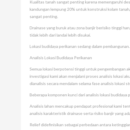
Kualitas tanah sangat penting karena memengaruhi des
kandungan lempung 20% ​​untuk konstruksi kolam tanah, 
sangat penting.
Drainase yang buruk atau zona banjir berisiko tinggi h
tidak lebih dari landai lebih disukai.
Lokasi budidaya perikanan sedang dalam pembangunan.
Analisis Lokasi Budidaya Perikanan
Semua lokasi berpotensi tinggi untuk pengembangan aku
investigasi kami akan menjalani proses analisis lokasi ak
dianalisis secara mendalam selama fase analisis lokasi s
Beberapa komponen kunci dari analisis lokasi budidaya p
Analisis lahan mencakup pendapat profesional kami tenta
analisis karakteristik drainase serta risiko banjir yang ada
Relief didefinisikan sebagai perbedaan antara ketinggia