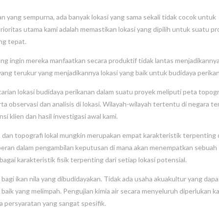
n yang sempurna, ada banyak lokasi yang sama sekali tidak cocok untuk
oritas utama kami adalah memastikan lokasi yang dipilih untuk suatu p
ang tepat.
ng ingin mereka manfaatkan secara produktif tidak lantas menjadikannya
k yang terukur yang menjadikannya lokasi yang baik untuk budidaya perika
ian lokasi budidaya perikanan dalam suatu proyek meliputi peta topograf
a observasi dan analisis di lokasi. Wilayah-wilayah tertentu di negara t
i klien dan hasil investigasi awal kami.
h, dan topografi lokal mungkin merupakan empat karakteristik terpenting 
 berperan dalam pengambilan keputusan di mana akan menempatkan sebuah
ai karakteristik fisik terpenting dari setiap lokasi potensial.
agi ikan nila yang dibudidayakan. Tidak ada usaha akuakultur yang dapa
s baik yang melimpah. Pengujian kimia air secara menyeluruh diperlukan k
 persyaratan yang sangat spesifik.