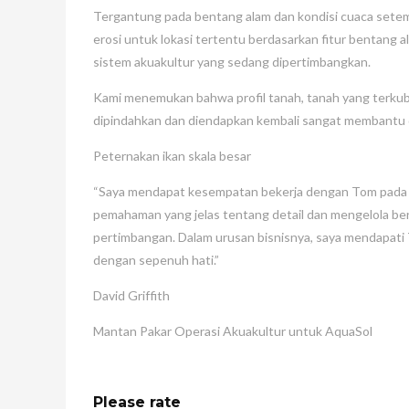
Tergantung pada bentang alam dan kondisi cuaca setemp
erosi untuk lokasi tertentu berdasarkan fitur bentang ala
sistem akuakultur yang sedang dipertimbangkan.
Kami menemukan bahwa profil tanah, tanah yang terkubur
dipindahkan dan diendapkan kembali sangat membantu da
Peternakan ikan skala besar
“Saya mendapat kesempatan bekerja dengan Tom pada ta
pemahaman yang jelas tentang detail dan mengelola ber
pertimbangan. Dalam urusan bisnisnya, saya mendapati
dengan sepenuh hati.”
David Griffith
Mantan Pakar Operasi Akuakultur untuk AquaSol
Please rate