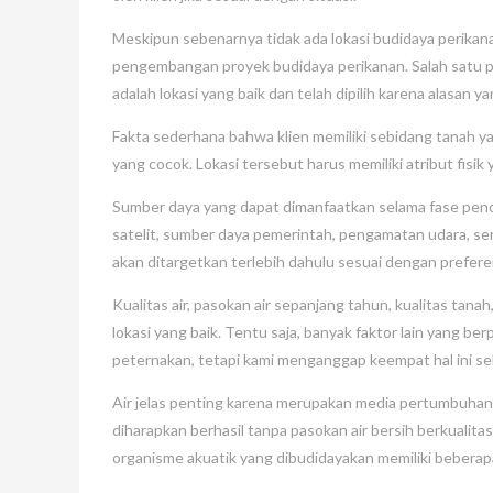
Meskipun sebenarnya tidak ada lokasi budidaya perikana
pengembangan proyek budidaya perikanan. Salah satu pri
adalah lokasi yang baik dan telah dipilih karena alasan y
Fakta sederhana bahwa klien memiliki sebidang tanah ya
yang cocok. Lokasi tersebut harus memiliki atribut fisi
Sumber daya yang dapat dimanfaatkan selama fase pencar
satelit, sumber daya pemerintah, pengamatan udara, sert
akan ditargetkan terlebih dahulu sesuai dengan preferens
Kualitas air, pasokan air sepanjang tahun, kualitas tana
lokasi yang baik. Tentu saja, banyak faktor lain yang
peternakan, tetapi kami menganggap keempat hal ini sebag
Air jelas penting karena merupakan media pertumbuhan b
diharapkan berhasil tanpa pasokan air bersih berkualita
organisme akuatik yang dibudidayakan memiliki beberapa