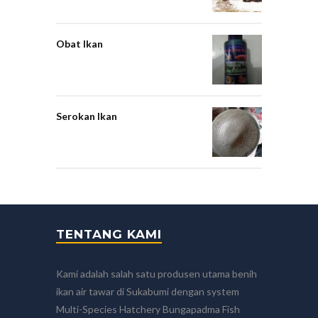
Obat Ikan
Serokan Ikan
TENTANG KAMI
Kami adalah salah satu produsen utama benih
ikan air tawar di Sukabumi dengan system
Multi-Species Hatchery Bungapadma Fish